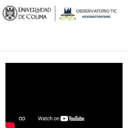
ObservaTIC
Observatorio de integración de TIC de la UCOL